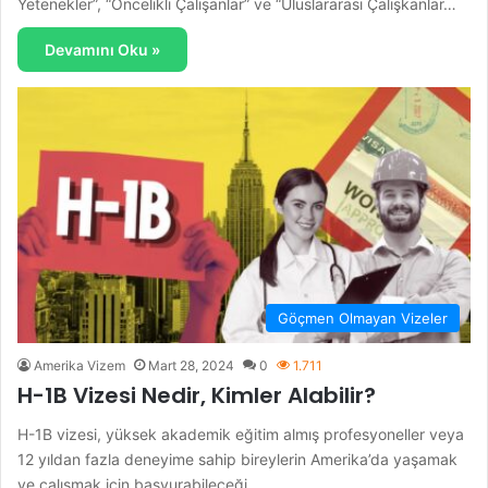
Yetenekler”, “Öncelikli Çalışanlar” ve “Uluslararası Çalışkanlar…
Devamını Oku »
Göçmen Olmayan Vizeler
Amerika Vizem
Mart 28, 2024
0
1.711
H-1B Vizesi Nedir, Kimler Alabilir?
H-1B vizesi, yüksek akademik eğitim almış profesyoneller veya
12 yıldan fazla deneyime sahip bireylerin Amerika’da yaşamak
ve çalışmak için başvurabileceği…