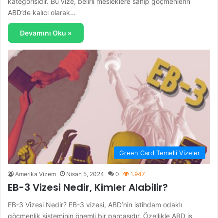
kategorisidir. Bu vize, belirli mesleklere sahip göçmenlerin
ABD’de kalıcı olarak…
Devamını Oku »
Green Card Temelli Vizeler
Amerika Vizem
Nisan 5, 2024
0
1.947
EB-3 Vizesi Nedir, Kimler Alabilir?
EB-3 Vizesi Nedir? EB-3 vizesi, ABD’nin istihdam odaklı
göçmenlik sisteminin önemli bir parçasıdır. Özellikle ABD iş