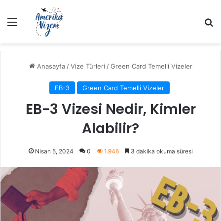
Menü
Ar
Anasayfa
/
Vize Türleri
/
Green Card Temelli Vizeler
EB-3
Green Card Temelli Vizeler
EB-3 Vizesi Nedir, Kimler
Alabilir?
Nisan 5, 2024
0
1.946
3 dakika okuma süresi