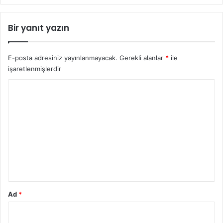
Bir yanıt yazın
E-posta adresiniz yayınlanmayacak.
Gerekli alanlar
*
ile
işaretlenmişlerdir
Y
o
r
u
m
*
Ad
*