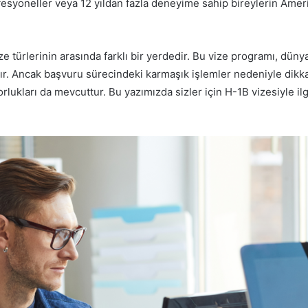
esyoneller veya 12 yıldan fazla deneyime sahip bireylerin Amer
ize türlerinin arasında farklı bir yerdedir. Bu vize programı, dün
rır. Ancak başvuru sürecindeki karmaşık işlemler nedeniyle dikka
orlukları da mevcuttur. Bu yazımızda sizler için H-1B vizesiyle ilg