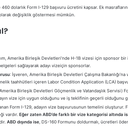
 ve 460 dolarlık Form I-129 başvuru ücretini kapsar. Ek masrafla
 olarak değişiklik göstermesi mümkün.
ıl?
adım, Amerika Birleşik Devletleri’nde H-1B vizesi için sponsor bir 
elgeleri sağlayarak adayı vizeiçin sponsorlar.
urusu
: İşveren, Amerika Birleşik Devletleri Çalışma Bakanlığı’na v
önelik taahhütleri içeren Labor Condition Application (LCA) başv
(Amerika Birleşik Devletleri Göçmenlik ve Vatandaşlık Servisi) Fo
ın vize için uygun olduğunu ve iş teklifinin geçerli olduğunu gö
lanan Form I-129, adayın vize başvurusunun temelini oluşturur. 
ği vardır.
Eğer zaten ABD’de farklı bir vize kategorisi altında i
ir.
ABD dışında ise
, DS-160 Formunu doldurmalı, ücretleri ödem