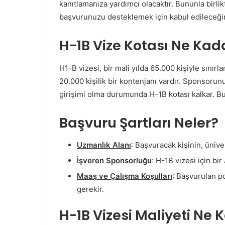
kanıtlamanıza yardımcı olacaktır. Bununla birlik
başvurunuzu desteklemek için kabul edileceğini
H-1B Vize Kotası Ne Kad
H1-B vizesi, bir mali yılda 65.000 kişiyle sınır
20.000 kişilik bir kontenjanı vardır. Sponsoru
girişimi olma durumunda H-1B kotası kalkar. Bu 
Başvuru Şartlar
ı Neler?
Uzmanlık Alanı
: Başvuracak kişinin, üniv
İşveren Sponsorluğu
: H-1B vizesi için b
Maaş ve Çalışma Koşulları
: Başvurulan p
gerekir.
H-1B Vizesi Maliyeti Ne 