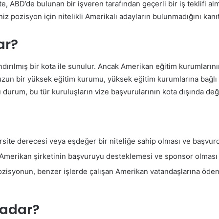
te, ABD’de bulunan bir işveren tarafından geçerli bir iş teklifi al
z pozisyon için nitelikli Amerikalı adayların bulunmadığını kanı
ar?
landırılmış bir kota ile sunulur. Ancak Amerikan eğitim kurumları
nuzun bir yüksek eğitim kurumu, yüksek eğitim kurumlarına bağl
durum, bu tür kuruluşların vize başvurularının kota dışında değe
ersite derecesi veya eşdeğer bir niteliğe sahip olması ve başvurd
ir Amerikan şirketinin başvuruyu desteklemesi ve sponsor olması
ozisyonun, benzer işlerde çalışan Amerikan vatandaşlarına öde
Kadar?