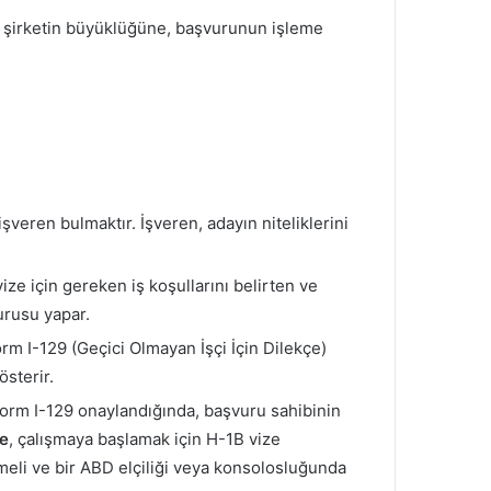
rın şirketin büyüklüğüne, başvurunun işleme
işveren bulmaktır. İşveren, adayın niteliklerini
ize için gereken iş koşullarını belirten ve
urusu yapar.
rm I-129 (Geçici Olmayan İşçi İçin Dilekçe)
sterir.
Form I-129 onaylandığında, başvuru sahibinin
se
, çalışmaya başlamak için H-1B vize
eli ve bir ABD elçiliği veya konsolosluğunda