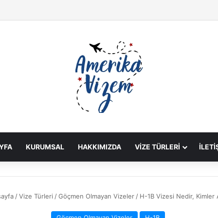
YFA
KURUMSAL
HAKKIMIZDA
VIZE TÜRLERI
İLETI
ayfa
/
Vize Türleri
/
Göçmen Olmayan Vizeler
/
H-1B Vizesi Nedir, Kimler A
Göçmen Olmayan Vizeler
H-1B