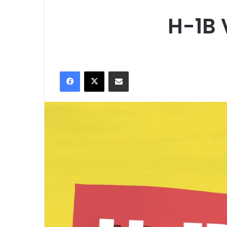
H-1B V
Facebook
X
E-Posta ile paylaş