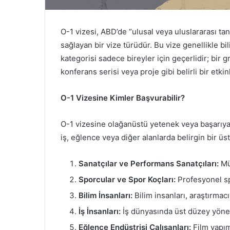
O-1 vizesi, ABD’de “ulusal veya uluslararası ta
sağlayan bir vize türüdür. Bu vize genellikle bi
kategorisi sadece bireyler için geçerlidir; bir g
konferans serisi veya proje gibi belirli bir etkinli
O-1 Vizesine Kimler Başvurabilir?
O-1 vizesine olağanüstü yetenek veya başarıya s
iş, eğlence veya diğer alanlarda belirgin bir üs
Sanatçılar ve Performans Sanatçıları:
Müz
Sporcular ve Spor Koçları:
Profesyonel spo
Bilim İnsanları:
Bilim insanları, araştırmac
İş İnsanları:
İş dünyasında üst düzey yönetici
Eğlence Endüstrisi Çalışanları:
Film yapımc