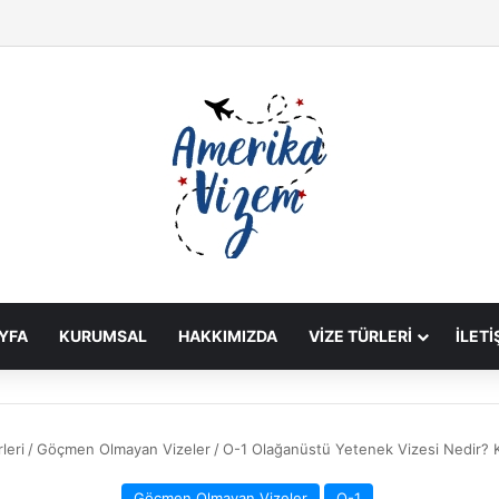
YFA
KURUMSAL
HAKKIMIZDA
VIZE TÜRLERI
İLETI
leri
/
Göçmen Olmayan Vizeler
/
O-1 Olağanüstü Yetenek Vizesi Nedir? K
Göçmen Olmayan Vizeler
O-1