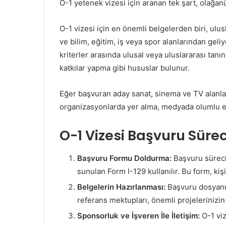
O-1 yetenek vizesi için aranan tek şart, olağanüs
O-1 vizesi için en önemli belgelerden biri, ulus
ve bilim, eğitim, iş veya spor alanlarından gel
kriterler arasında ulusal veya uluslararası tan
katkılar yapma gibi hususlar bulunur.
Eğer başvuran aday sanat, sinema ve TV alanları
organizasyonlarda yer alma, medyada olumlu eleş
O-1 Vizesi Başvuru Süreci
Başvuru Formu Doldurma:
Başvuru süreci
sunulan Form I-129 kullanılır. Bu form, kiş
Belgelerin Hazırlanması:
Başvuru dosyanızı
referans mektupları, önemli projelerinizin be
Sponsorluk ve İşveren İle İletişim:
O-1 viz