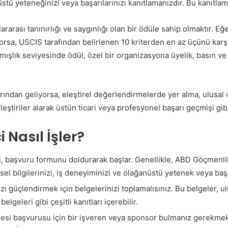
tü yeteneğinizi veya başarılarınızı kanıtlamanızdır. Bu kanıtlaman
lararası tanınırlığı ve saygınlığı olan bir ödüle sahip olmaktır. 
iyorsa, USCIS tarafından belirlenen 10 kriterden en az üçünü karş
ınmışlık seviyesinde ödül, özel bir organizasyona üyelik, basın 
ndan geliyorsa, eleştirel değerlendirmelerde yer alma, ulusal ve
tiriler alarak üstün ticari veya profesyonel başarı geçmişi gibi
 Nasıl İşler?
, başvuru formunu doldurarak başlar. Genellikle, ABD Göçmenlik
isel bilgilerinizi, iş deneyiminizi ve olağanüstü yetenek veya başa
 güçlendirmek için belgelerinizi toplamalısınız. Bu belgeler, ul
lgeleri gibi çeşitli kanıtları içerebilir.
esi başvurusu için bir işveren veya sponsor bulmanız gerekme