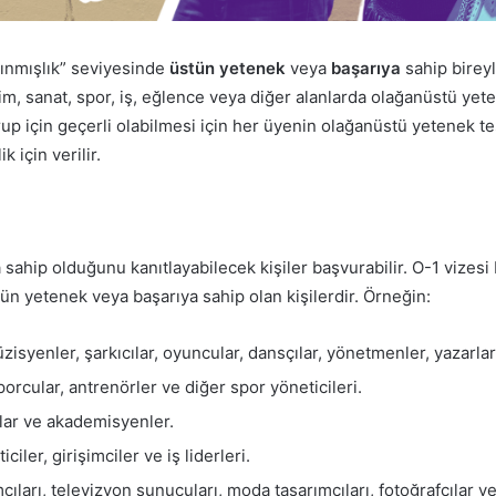
nınmışlık” seviyesinde
üstün yetenek
veya
başarıya
sahip birey
lim, sanat, spor, iş, eğlence veya diğer alanlarda olağanüstü yeten
rup için geçerli olabilmesi için her üyenin olağanüstü yetenek test
k için verilir.
ahip olduğunu kanıtlayabilecek kişiler başvurabilir. O-1 vizesi b
tün yetenek veya başarıya sahip olan kişilerdir. Örneğin:
isyenler, şarkıcılar, oyuncular, dansçılar, yönetmenler, yazarlar,
rcular, antrenörler ve diğer spor yöneticileri.
ılar ve akademisyenler.
ler, girişimciler ve iş liderleri.
ıları, televizyon sunucuları, moda tasarımcıları, fotoğrafçılar v