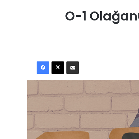
O-1 Olağanü
Facebook
X
E-Posta ile paylaş