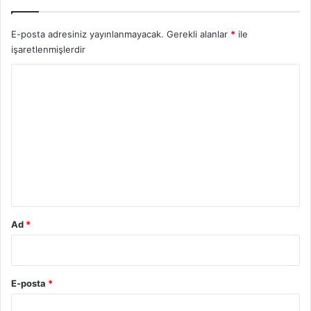
E-posta adresiniz yayınlanmayacak.
Gerekli alanlar
*
ile
işaretlenmişlerdir
Y
o
r
u
m
*
Ad
*
E-posta
*