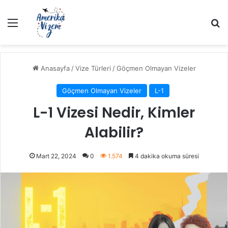
Menü
Ar
Anasayfa
/
Vize Türleri
/
Göçmen Olmayan Vizeler
Göçmen Olmayan Vizeler
L-1
L-1 Vizesi Nedir, Kimler
Alabilir?
Mart 22, 2024
0
1.574
4 dakika okuma süresi