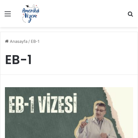
Menü
A
Anasayfa
/
EB-1
EB-1