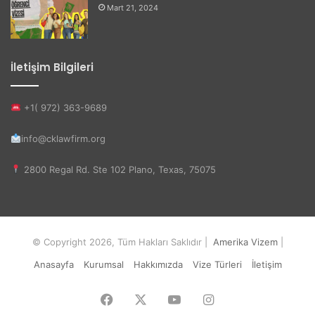
Mart 21, 2024
İletişim Bilgileri
+1( 972) 363-9689
info@cklawfirm.org
2800 Regal Rd. Ste 102 Plano, Texas, 75075
© Copyright 2026, Tüm Hakları Saklıdır |
Amerika Vizem
|
Anasayfa
Kurumsal
Hakkımızda
Vize Türleri
İletişim
Facebook
X
YouTube
Instagram