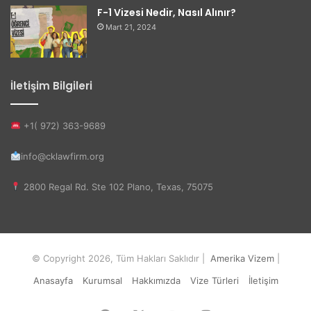
F-1 Vizesi Nedir, Nasıl Alınır?
Mart 21, 2024
İletişim Bilgileri
+1( 972) 363-9689
info@cklawfirm.org
2800 Regal Rd. Ste 102 Plano, Texas, 75075
© Copyright 2026, Tüm Hakları Saklıdır |
Amerika Vizem
|
Anasayfa
Kurumsal
Hakkımızda
Vize Türleri
İletişim