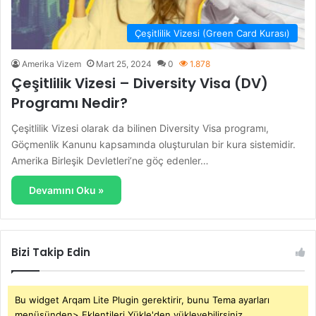
Çeşitlilik Vizesi (Green Card Kurası)
Amerika Vizem
Mart 25, 2024
0
1.878
Çeşitlilik Vizesi – Diversity Visa (DV)
Programı Nedir?
Çeşitlilik Vizesi olarak da bilinen Diversity Visa programı,
Göçmenlik Kanunu kapsamında oluşturulan bir kura sistemidir.
Amerika Birleşik Devletleri’ne göç edenler…
Devamını Oku »
Bizi Takip Edin
Bu widget Arqam Lite Plugin gerektirir, bunu Tema ayarları
menüsünden> Eklentileri Yükle'den yükleyebilirsiniz.