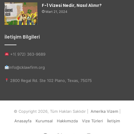
F-1 Vizesi Nedir, Nasıl Alınır?
Mart 21, 2024
İletişim Bilgileri
+1( 972) 363-9689
info@cklawfirm.org
2800 Regal Rd. Ste 102 Plano, Texas, 75075
© Copyright 2026, Tüm Hakları Saklıdır |
Amerika Vizem
|
Anasayfa
Kurumsal
Hakkımızda
Vize Türleri
İletişim