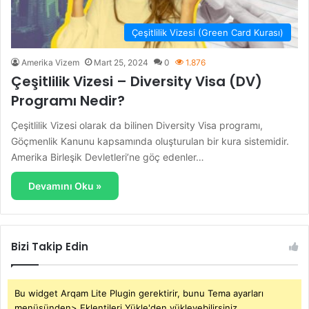
Çeşitlilik Vizesi (Green Card Kurası)
Amerika Vizem
Mart 25, 2024
0
1.876
Çeşitlilik Vizesi – Diversity Visa (DV)
Programı Nedir?
Çeşitlilik Vizesi olarak da bilinen Diversity Visa programı,
Göçmenlik Kanunu kapsamında oluşturulan bir kura sistemidir.
Amerika Birleşik Devletleri’ne göç edenler…
Devamını Oku »
Bizi Takip Edin
Bu widget Arqam Lite Plugin gerektirir, bunu Tema ayarları
menüsünden> Eklentileri Yükle'den yükleyebilirsiniz.