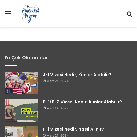
Menü
A
En Çok Okunanlar
J-1 Vizesi Nedir, Kimler Alabilir?
Mart 21, 2024
B-1/B-2 Vizesi Nedir, Kimler Alabilir?
Mart 19, 2024
F-1 Vizesi Nedir, Nasıl Alınır?
Mart 21, 2024