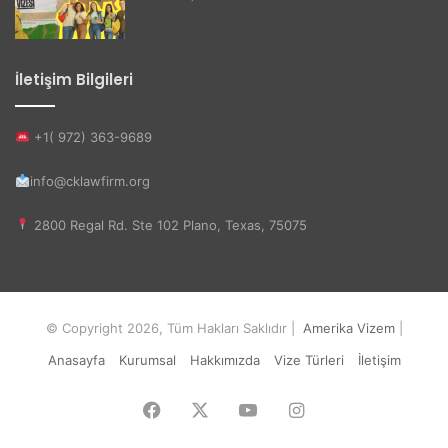
İletişim Bilgileri
+1( 972) 363-9689
info@cklawfirm.org
2800 Regal Rd. Ste 102 Plano, Texas, 75075
© Copyright 2026, Tüm Hakları Saklıdır |
Amerika Vizem
|
Anasayfa
Kurumsal
Hakkımızda
Vize Türleri
İletişim
Facebook
X
YouTube
Instagram